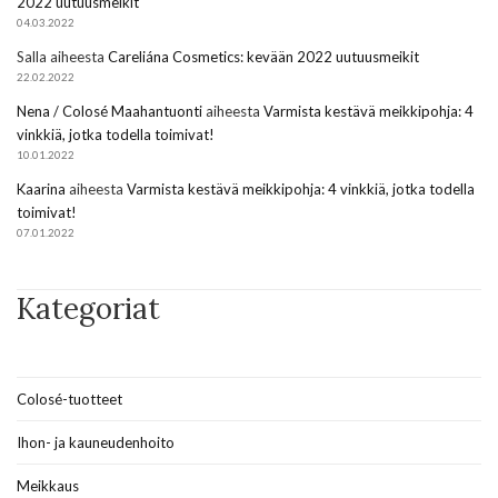
2022 uutuusmeikit
04.03.2022
Salla
aiheesta
Careliána Cosmetics: kevään 2022 uutuusmeikit
22.02.2022
Nena / Colosé Maahantuonti
aiheesta
Varmista kestävä meikkipohja: 4
vinkkiä, jotka todella toimivat!
10.01.2022
Kaarina
aiheesta
Varmista kestävä meikkipohja: 4 vinkkiä, jotka todella
toimivat!
07.01.2022
Kategoriat
Colosé-tuotteet
Ihon- ja kauneudenhoito
Meikkaus