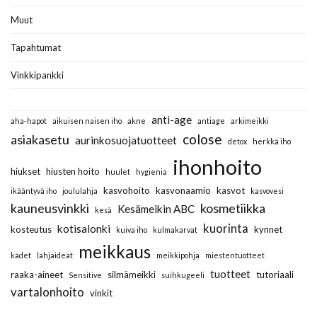
Muut
Tapahtumat
Vinkkipankki
anti-age
aha-hapot
aikuisen naisen iho
akne
antiage
arkimeikki
colose
asiakasetu
aurinkosuojatuotteet
detox
herkkä iho
ihonhoito
hiukset
hiusten hoito
huulet
hygienia
kasvohoito
kasvonaamio
kasvot
ikääntyvä iho
joululahja
kasvovesi
kauneusvinkki
kosmetiikka
Kesämeikin ABC
kesä
kuorinta
kotisalonki
kosteutus
kynnet
kuiva iho
kulmakarvat
meikkaus
kädet
lahjaideat
meikkipohja
miestentuotteet
tuotteet
raaka-aineet
silmämeikki
tutoriaali
Sensitive
suihkugeeli
vartalonhoito
vinkit