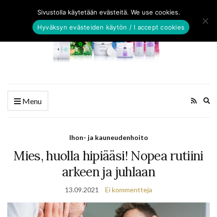
Sivustolla käytetään evästeitä. We use cookies.
Hyväksyn evästeiden käytön / I accept cookies
Ex
Menu
se
fo
Ihon- ja kauneudenhoito
Mies, huolla hipiääsi! Nopea rutiini
arkeen ja juhlaan
13.09.2021
Ei kommentteja