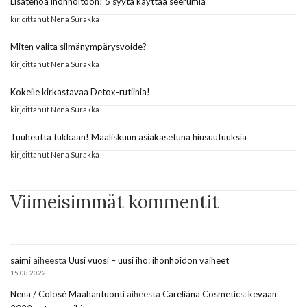
Lisätehoa ihonhoitoon! 5 syytä käyttää seerumia
kirjoittanut Nena Surakka
Miten valita silmänympärysvoide?
kirjoittanut Nena Surakka
Kokeile kirkastavaa Detox-rutiinia!
kirjoittanut Nena Surakka
Tuuheutta tukkaan! Maaliskuun asiakasetuna hiusuutuuksia
kirjoittanut Nena Surakka
Viimeisimmät kommentit
saimi
aiheesta
Uusi vuosi – uusi iho: ihonhoidon vaiheet
15.08.2022
Nena / Colosé Maahantuonti
aiheesta
Careliána Cosmetics: kevään