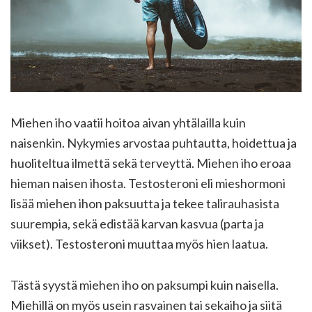
Miehen iho vaatii hoitoa aivan yhtälailla kuin
naisenkin. Nykymies arvostaa puhtautta, hoidettua ja
huoliteltua ilmettä sekä terveyttä. Miehen iho eroaa
hieman naisen ihosta. Testosteroni eli mieshormoni
lisää miehen ihon paksuutta ja tekee talirauhasista
suurempia, sekä edistää karvan kasvua (parta ja
viikset). Testosteroni muuttaa myös hien laatua.
Tästä syystä miehen iho on paksumpi kuin naisella.
Miehillä on myös usein rasvainen tai sekaiho ja siitä