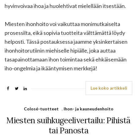
hyvinvoivaa ihoa ja huolehtivat mielellään itsestään.
Miesten ihonhoito voi vaikuttaa monimutkaiselta
prosessilta, eikä sopivia tuotteita välttämättä löydy
helposti. Tässä postauksessa jaamme yksinkertaisen
ihonhoitorutiinin miehiselle hipiälle, joka auttaa
tasapainottamaan ihon toimintaa sekä ehkäisemään
iho-ongelmia ja ikääntymisen merkkejä!
Lue koko artikkeli
Colosé-tuotteet
,
Ihon- ja kauneudenhoito
Miesten suihkugeelivertailu: Pihistä
tai Panosta