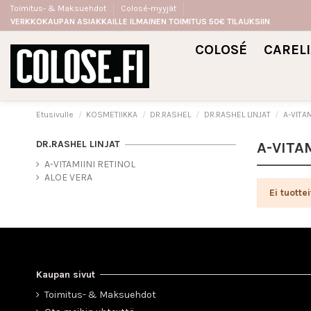
Toimitus- & Maksuehdot
Colosé-myyjät
VERKKOKAUPAN ASIAKKAILLE ILMAINEN TOIMITUS 50€ TILAUKSIIN
COLOSÉ
CAREL
Etusivulle
KOSMETIIKKA
DR.RASHEL
DR.RASHEL LINJAT
A-VITAM
DR.RASHEL LINJAT
A-VITA
A-VITAMIINI RETINOL
ALOE VERA
Ei tuottei
Kaupan sivut
Toimitus- & Maksuehdot