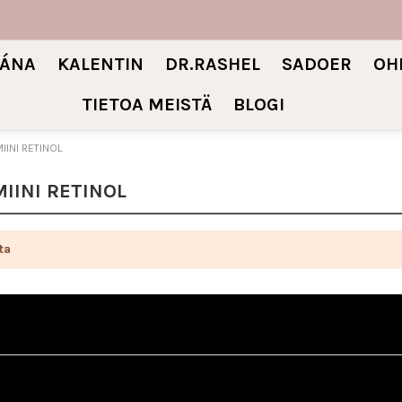
IÁNA
KALENTIN
DR.RASHEL
SADOER
OH
TIETOA MEISTÄ
BLOGI
IINI RETINOL
MIINI RETINOL
ta