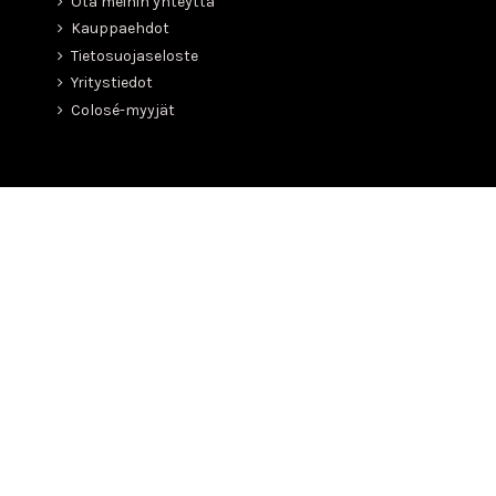
Ota meihin yhteyttä
Kauppaehdot
Tietosuojaseloste
Yritystiedot
Colosé-myyjät