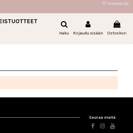
Toivelista (
0
)
EISTUOTTEET
Haku
Kirjaudu sisään
Ostoskori
Seuraa meitä