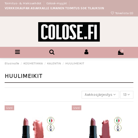
Toimitus- & Maksuehdot
Colosé-myyjät
VERKKOKAUPAN ASIAKKAILLE ILMAINEN TOIMITUS 50€ TILAUKSIIN
Toivelista (
0
)
0
Etusivulle
KOSMETIIKKA
KALENTIN
HUULIMEIKIT
HUULIMEIKIT
Aakkosjärjestys
13
Uusi
Uusi