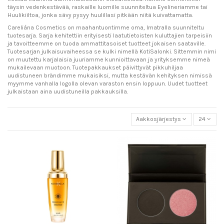
täysin vedenkestävää, raskaille luomille suunniteltua Eyelineriamme tai
Huulikiiltoa, jonka sävy pysyy huulillasi pitkään niitä kuivattamatta.
Careliána Cosmetics on maahantuontimme oma, Imatralla suunniteltu
tuotesarja. Sarja kehitettiin erityisesti laatutietoisten kuluttajien tarpeisiin
ja tavoitteemme on tuoda ammattitasoiset tuotteet jokaisen saataville.
Tuotesarjan julkaisuvaiheessa se kulki nimellä KotiSalonki. Sittemmin nimi
on muutettu karjalaisia juuriamme kunnioittavaan ja yrityksemme nimeä
mukailevaan muotoon. Tuotepakkaukset päivittyvät pikkuhiljaa
uudistuneen brändimme mukaisiksi, mutta kestävän kehityksen nimissä
myymme vanhalla logolla olevan varaston ensin loppuun. Uudet tuotteet
julkaistaan aina uudistuneilla pakkauksilla.
Aakkosjärjestys
24