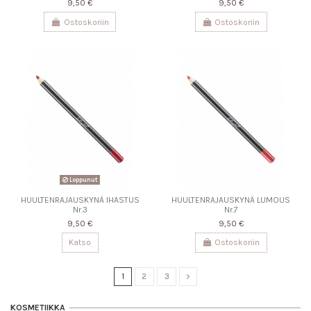
9,50 €
9,50 €
Ostoskoriin
Ostoskoriin
Loppunut
HUULTENRAJAUSKYNÄ IHASTUS
HUULTENRAJAUSKYNÄ LUMOUS
Nr.3
Nr.7
9,50 €
9,50 €
Katso
Ostoskoriin
1
2
3
KOSMETIIKKA