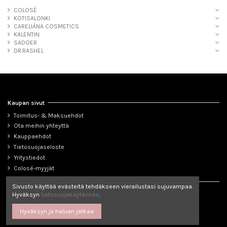
COLOSÉ
KOTISALONKI
CARELIÁNA COSMETICS
KALENTIN
SADOER
DR.RASHEL
Kaupan sivut
Toimitus- & Maksuehdot
Ota meihin yhteyttä
Kauppaehdot
Tietosuojaseloste
Yritystiedot
Colosé-myyjät
Seuraa meitä
Sivusto käyttää evästeitä tehdäkseen vierailustasi sujuvampaa.
Hyväksyn
tietosuojakäytännön
.
Hyväksyn ja haluan jatkaa