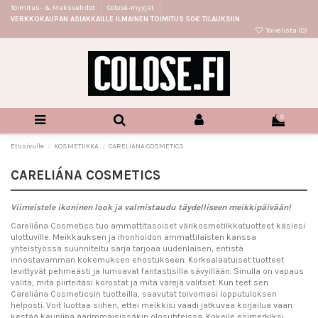
Toimitus- & Maksuehdot
Colosé-myyjät
VERKKOKAUPAN ASIAKKAILLE ILMAINEN TOIMITUS 50€ TILAUKSIIN
Toivelista (
0
)
0
Etusivulle
KOSMETIIKKA
CARELIÁNA COSMETICS
CARELIÁNA COSMETICS
Viimeistele ikoninen look ja valmistaudu täydelliseen meikkipäivään!
Careliána Cosmetics tuo ammattitasoiset värikosmetiikkatuotteet käsiesi
ulottuville. Meikkauksen ja ihonhoidon ammattilaisten kanssa
yhteistyössä suunniteltu sarja tarjoaa uudenlaisen, entistä
innostavamman kokemuksen ehostukseen. Korkealaatuiset tuotteet
levittyvät pehmeästi ja lumoavat fantastisilla sävyillään. Sinulla on vapaus
valita, mitä piirteitäsi korostat ja mitä värejä valitset. Kun teet sen
Careliána Cosmeticsin tuotteilla, saavutat toivomasi lopputuloksen
helposti. Voit luottaa siihen, ettei meikkisi vaadi jatkuvaa korjailua vaan
kestää kauniina äärimmäisissäkin olosuhteissa. Kokeile esimerkiksi