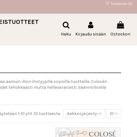
Toivelista (
0
)
EISTUOTTEET
Haku
Kirjaudu sisään
Ostoskori
aamuin illoin ihotyypille sopivilla tuotteilla. Colosén
det tehokkaasti mutta hellävaraisesti. Säännöllisellä
äytetään 1-10 yht. 10 tuotteesta
Aakkosjärjestys
10