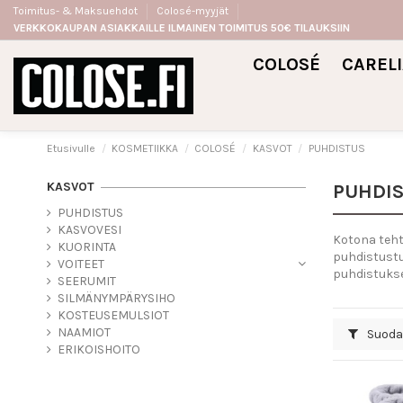
Toimitus- & Maksuehdot
Colosé-myyjät
VERKKOKAUPAN ASIAKKAILLE ILMAINEN TOIMITUS 50€ TILAUKSIIN
COLOSÉ
CAREL
Etusivulle
KOSMETIIKKA
COLOSÉ
KASVOT
PUHDISTUS
KASVOT
PUHDI
PUHDISTUS
KASVOVESI
Kotona tehtä
KUORINTA
puhdistustu
VOITEET
puhdistukse
SEERUMIT
SILMÄNYMPÄRYSIHO
KOSTEUSEMULSIOT
NAAMIOT
Suoda
ERIKOISHOITO