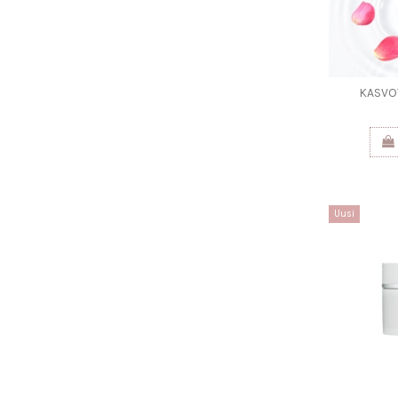
KASVO
Uusi