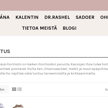
IÁNA
KALENTIN
DR.RASHEL
SADOER
OH
TIETOA MEISTÄ
BLOGI
STUS
vä ihonhoito on kaiken ihonhoidon perusta. Kasvojen ihoa tulee hoitaa 
otteet poistavat iholta lian, ilmansaasteet, meikit ja muut epäpuhtau
lla iho näyttää sekä tuntuu terveemmältä ja kirkkaammalta.
tin
N