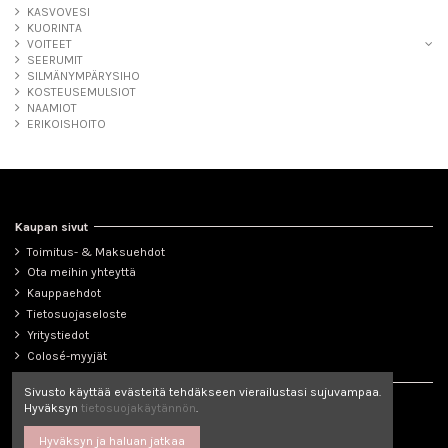
KASVOVESI
KUORINTA
VOITEET
SEERUMIT
SILMÄNYMPÄRYSIHO
KOSTEUSEMULSIOT
NAAMIOT
ERIKOISHOITO
Kaupan sivut
Toimitus- & Maksuehdot
Ota meihin yhteyttä
Kauppaehdot
Tietosuojaseloste
Yritystiedot
Colosé-myyjät
Seuraa meitä
Sivusto käyttää evästeitä tehdäkseen vierailustasi sujuvampaa.
Hyväksyn
tietosuojakäytännön
.
Hyväksyn ja haluan jatkaa