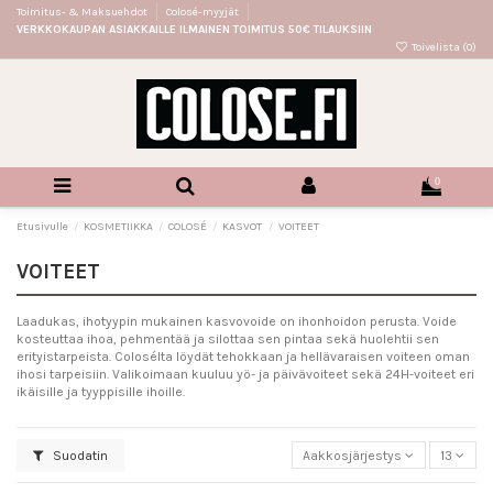
Toimitus- & Maksuehdot
Colosé-myyjät
VERKKOKAUPAN ASIAKKAILLE ILMAINEN TOIMITUS 50€ TILAUKSIIN
Toivelista (
0
)
0
Etusivulle
KOSMETIIKKA
COLOSÉ
KASVOT
VOITEET
VOITEET
Laadukas, ihotyypin mukainen kasvovoide on ihonhoidon perusta. Voide
kosteuttaa ihoa, pehmentää ja silottaa sen pintaa sekä huolehtii sen
erityistarpeista. Colosélta löydät tehokkaan ja hellävaraisen voiteen oman
ihosi tarpeisiin. Valikoimaan kuuluu yö- ja päivävoiteet sekä 24H-voiteet eri
ikäisille ja tyyppisille ihoille.
Suodatin
Aakkosjärjestys
13