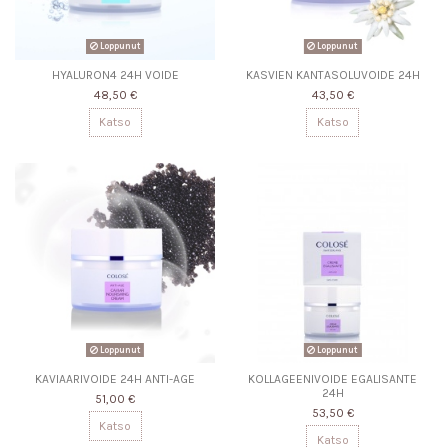
Loppunut
Loppunut
HYALURON4 24H VOIDE
KASVIEN KANTASOLUVOIDE 24H
48,50 €
43,50 €
Katso
Katso
Loppunut
Loppunut
KAVIAARIVOIDE 24H ANTI-AGE
KOLLAGEENIVOIDE EGALISANTE
24H
51,00 €
53,50 €
Katso
Katso