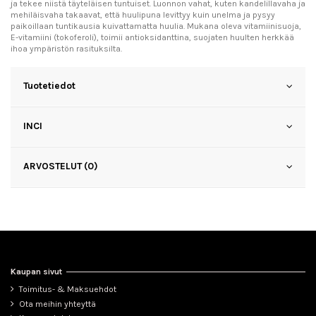
ja tekee niistä täyteläisen tuntuiset. Luonnon vahat, kuten kandelillavaha ja
mehiläisvaha takaavat, että huulipuna levittyy kuin unelma ja pysyy
paikoillaan tuntikausia kuivattamatta huulia. Mukana oleva vitamiinisuoja,
E-vitamiini (tokoferoli), toimii antioksidanttina, suojaten huulten herkkää
ihoa ympäristön rasituksilta.
Tuotetiedot
INCI
ARVOSTELUT (0)
Kaupan sivut
Toimitus- & Maksuehdot
Ota meihin yhteyttä