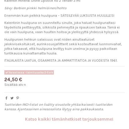
Kalentin Mineral Shine Lipstick no 2 Tender 3 ml
Sävy: Barbien pinkki helmiäinen/hohto
Enemmän kuin pelkkä huulipuna – SÄTEILEVÄÄ LUKSUSTA HUULILLESI
Kalentinin huulipuna on suunniteltu sinulle, joka haluat huulipunaltasi
täydellistä peittävyyttä, silkkistä pehmeyttä ja ripauksen taikaa. Tämä ei
ole vain huulipuna, vaan huulten hoitoa ja ylellisyyttä yhdessä hylsyssä.
Huulipunien hehkun salaisuus ovat niiden ainutlaatuiset
jalokivisekoitukset, aurinkosuojafiltterit sekä kosteuttavat luonnonvahat,
jotka takaavat, että huulipuna levittyy kuin unelma ja pysyy paikoillaan
tuntikausia kuivattamatta huulia.
ITALIALAISTA LAATUA, OSAAMISTA JA AMMATTITAITOA JA VUODESTA 1961.
Varastossa - toimitusaika 2-6 vrk
24,50 €
Sisältää alv:n
Tuotteiden INCI-listat on lisätty sivustolle yhtäaikaisesti tuotteiden
kanssa. Ajantasainen ainesosalista löytyy aina pakkauksesta.
Katso kaikki tämänhetkiset tarjouksemme!