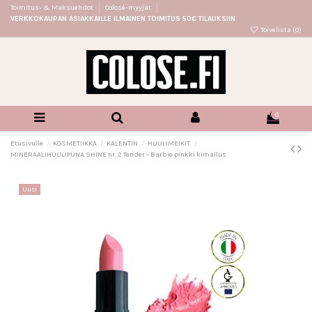
Toimitus- & Maksuehdot
Colosé-myyjät
VERKKOKAUPAN ASIAKKAILLE ILMAINEN TOIMITUS 50€ TILAUKSIIN
Toivelista (
0
)
0
Etusivulle
KOSMETIIKKA
KALENTIN
HUULIMEIKIT
MINERAALIHUULIPUNA SHINE nr. 2 Tender - Barbie pinkki kimallus
Uusi