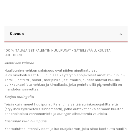
Kuvaus
100 % ITALIALAISET KALENTIN HUULIPUNAT - SÄTEILEVÄÄ LUKSUSTA
HUULILLESI
Jalokivien voimaa
Huulipunien hehkun salaisuus ovat niiden ainutlaatuiset
jalokivisekoitukset. Huulipunissa käytetyt hienojakoiset ametisti-, rubiini-,
koralli-, nefriitti-, helmi-, meripihka- ja turmaliinijauheet antavat huulille
poikkeuksellista hehkua ja kimallusta, joita perinteisillä pigmenteillä on
mahdoton saavuttaa.
Suojaa auringolta
Toisin kuin monet huulipunat, Kalentin sisältää aurinkosuojafilttereitä
(etyyliheksyylimetoksisinnamaatti), jotka auttavat ehkäisemään huulten
ennenaikaista vanhenemista ja auringon aiheuttamia vaurioita.
Enemmän kuin huulipuna
Kosteututtaa intensiivisesti ja luo suojakalvon, joka sitoo kosteutta huuliin