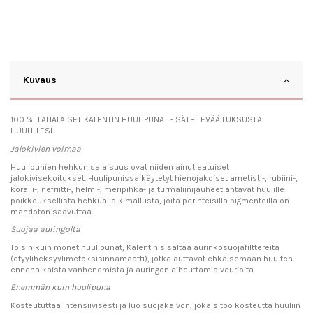
Kuvaus
100 % ITALIALAISET KALENTIN HUULIPUNAT - SÄTEILEVÄÄ LUKSUSTA
HUULILLESI
Jalokivien voimaa
Huulipunien hehkun salaisuus ovat niiden ainutlaatuiset
jalokivisekoitukset. Huulipunissa käytetyt hienojakoiset ametisti-, rubiini-,
koralli-, nefriitti-, helmi-, meripihka- ja turmaliinijauheet antavat huulille
poikkeuksellista hehkua ja kimallusta, joita perinteisillä pigmenteillä on
mahdoton saavuttaa.
Suojaa auringolta
Toisin kuin monet huulipunat, Kalentin sisältää aurinkosuojafilttereitä
(etyyliheksyylimetoksisinnamaatti), jotka auttavat ehkäisemään huulten
ennenaikaista vanhenemista ja auringon aiheuttamia vaurioita.
Enemmän kuin huulipuna
Kosteututtaa intensiivisesti ja luo suojakalvon, joka sitoo kosteutta huuliin