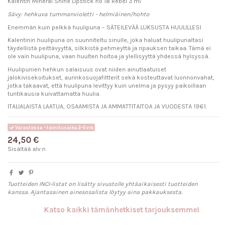
Kalentin Mineral Shine Lipstick no 18 Rebel 3 ml
Sävy: hehkuva tummanvioletti - helmiäinen/hohto
Enemmän kuin pelkkä huulipuna – SÄTEILEVÄÄ LUKSUSTA HUULILLESI
Kalentinin huulipuna on suunniteltu sinulle, joka haluat huulipunaltasi
täydellistä peittävyyttä, silkkistä pehmeyttä ja ripauksen taikaa. Tämä ei
ole vain huulipuna, vaan huulten hoitoa ja ylellisyyttä yhdessä hylsyssä.
Huulipunien hehkun salaisuus ovat niiden ainutlaatuiset
jalokivisekoitukset, aurinkosuojafiltterit sekä kosteuttavat luonnonvahat,
jotka takaavat, että huulipuna levittyy kuin unelma ja pysyy paikoillaan
tuntikausia kuivattamatta huulia.
ITALIALAISTA LAATUA, OSAAMISTA JA AMMATTITAITOA JA VUODESTA 1961.
Varastossa - toimitusaika 2-6 vrk
24,50 €
Sisältää alv:n
Tuotteiden INCI-listat on lisätty sivustolle yhtäaikaisesti tuotteiden
kanssa. Ajantasainen ainesosalista löytyy aina pakkauksesta.
Katso kaikki tämänhetkiset tarjouksemme!