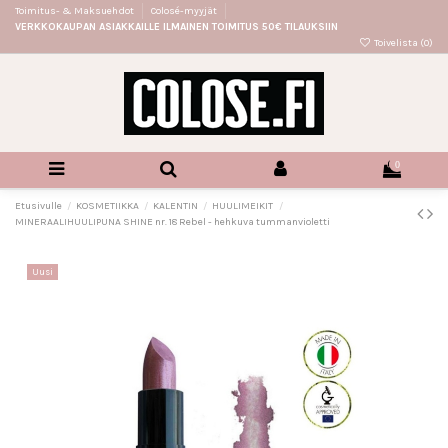
Toimitus- & Maksuehdot
Colosé-myyjät
VERKKOKAUPAN ASIAKKAILLE ILMAINEN TOIMITUS 50€ TILAUKSIIN
Toivelista (
0
)
0
Etusivulle
KOSMETIIKKA
KALENTIN
HUULIMEIKIT
MINERAALIHUULIPUNA SHINE nr. 18 Rebel - hehkuva tummanvioletti
Uusi