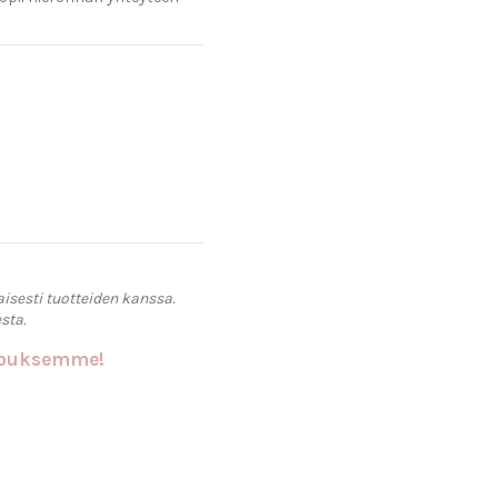
aisesti tuotteiden kanssa.
sta.
rjouksemme!