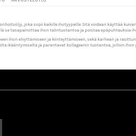
hoitoöljy, joka sopii kaikille ihotyypeille. Sitä voidaan käyttää ku
sillä se tasapainottaa ihon talintuotantoa ja poistaa epäpuhtauksia ih
 ihon elvyttämiseen ja kiinteyttämiseen, sekä karhean ja rasittunee
selta ikääntymiseltä ja parantavat kollageenin tuotantoa, jolloin iho