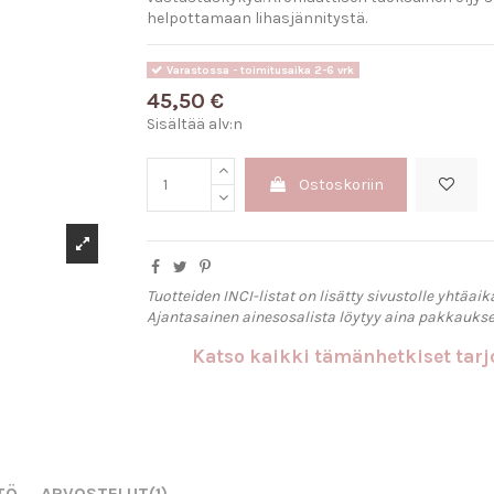
helpottamaan lihasjännitystä.
Varastossa - toimitusaika 2-6 vrk
45,50 €
Sisältää alv:n
Ostoskoriin
Tuotteiden INCI-listat on lisätty sivustolle yhtäaik
Ajantasainen ainesosalista löytyy aina pakkaukse
Katso kaikki tämänhetkiset ta
TÖ
ARVOSTELUT
(1)