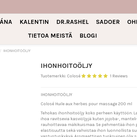
IÁNA
KALENTIN
DR.RASHEL
SADOER
OH
TIETOA MEISTÄ
BLOGI
IHONHOITOÖLJY
IHONHOITOÖLJY
Tuotemerkki:
Colosé
1 Reviews
IHONHOITOÖLJY
Colosé Huile aux herbes pour massage 200 ml
Tehokas ihonhoitoöljy koko perheen käyttöön. L
ihoa ravitsevia kasviöljyjä kuten jojoba-, manteli- 
rauhoittavaa mäkikuismaa. Se pehmentää ihon pi
elastisuutta sekä vahvistaa ihon luonnollista su
vastustuskykyä. Aromaattisen tuoksuinen öljy s