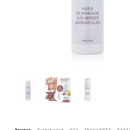
Kuvaus
Tuotetiedot
INCI
TEHOAINEET
KÄYT