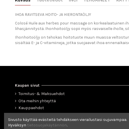
IHOA RAVITSEVA HOITO- JA HIERONTAÖLJY
Colosé Huile aux herbes pour massage on korkealaatuinen ihon
lihasjännitystä. Ihonhoitoöljy sopii myös rasvaiselle iholle, 
Ihonhoitoöljy on tehokas hoitotuote muun muassa veltostuneen
sisältää E- ja C-vitamiineja, jotka suojaavat ihoa ennenaikai
Kaupan sivut
Toimitus- & Maksuehdot
Ota meihin yhteyttä
Kauppaehdot
Tietosuojaseloste
Sivusto käyttää evästeitä tehdäkseen vierailustasi sujuvampaa.
Yritystiedot
Hyväksyn
tietosuojakäytännön
.