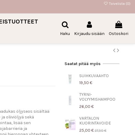
Toivelista (
0
)
EISTUOTTEET
Haku
Kirjaudu sisään
Ostoskori
Saatat pitää myös
SUIHKUVAAHTO
19,50 €
TYRNI-
VOLYYMISHAMPOO
26,00 €
aadukas öljyseos sisältää
ja oliiviöljyä sekä
VARTALON
ntaa, lisää sen
KUORINTAVOIDE
ojabarrieria ja
25,00 €
27,50 €
opii hieronnan yhteyteen