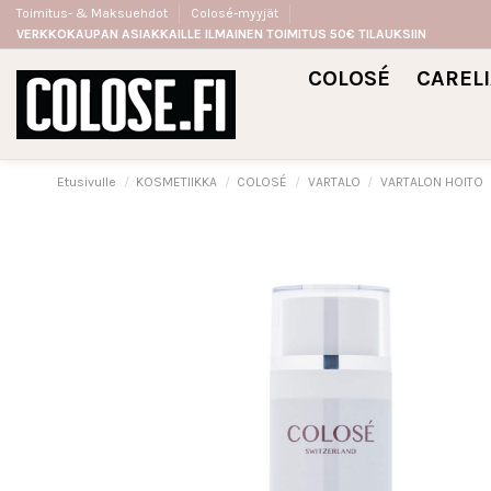
Toimitus- & Maksuehdot
Colosé-myyjät
VERKKOKAUPAN ASIAKKAILLE ILMAINEN TOIMITUS 50€ TILAUKSIIN
COLOSÉ
CAREL
Etusivulle
KOSMETIIKKA
COLOSÉ
VARTALO
VARTALON HOITO