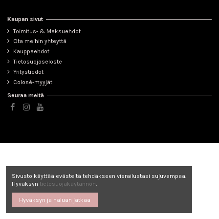
Kaupan sivut
Toimitus- & Maksuehdot
Ota meihin yhteyttä
Kauppaehdot
Tietosuojaseloste
Yritystiedot
Colosé-myyjät
Seuraa meitä
Sivusto käyttää evästeitä tehdäkseen vierailustasi sujuvampaa.
Hyväksyn
tietosuojakäytännön
.
Hyväksyn ja haluan jatkaa