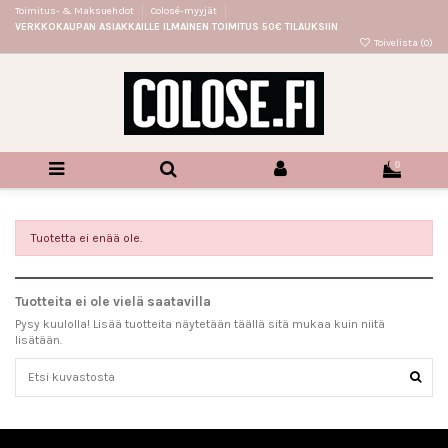
Toimitus- & Maksuehdot
Colosé-myyjät
VERKKOKAUPAN ASIAKKAILLE ILMAINEN TOIMITUS 50€ TILAUKSIIN
Toivelista (
0
)
0
Tuotetta ei enää ole.
Tuotteita ei ole vielä saatavilla
Pysy kuulolla! Lisää tuotteita näytetään täällä sitä mukaa kuin niitä
lisätään.