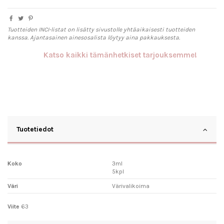
Tuotteiden INCI-listat on lisätty sivustolle yhtäaikaisesti tuotteiden
kanssa. Ajantasainen ainesosalista löytyy aina pakkauksesta.
Katso kaikki tämänhetkiset tarjouksemme!
Tuotetiedot
Koko
3ml
5kpl
Väri
Värivalikoima
Viite
63