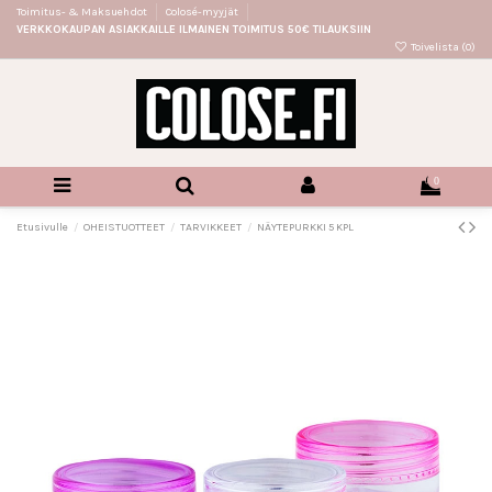
Toimitus- & Maksuehdot
Colosé-myyjät
VERKKOKAUPAN ASIAKKAILLE ILMAINEN TOIMITUS 50€ TILAUKSIIN
Toivelista (
0
)
0
Etusivulle
OHEISTUOTTEET
TARVIKKEET
NÄYTEPURKKI 5 KPL