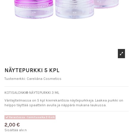
NÄYTEPURKKI 5 KPL
Tuotemerkki:
Careliána Cosmetics
KOTISALONKI® NÄYTEPURKKI 3 ML
Värilajitelmassa on 5 kpl kierrekantisia näytepurkkeja. Laakea purkki on
helppo täyttää spaattelin avulla ja näppärä mukana laukussa.
Varastossa - toimitusaika 2-6 vrk
2,00 €
Sisältää alv:n