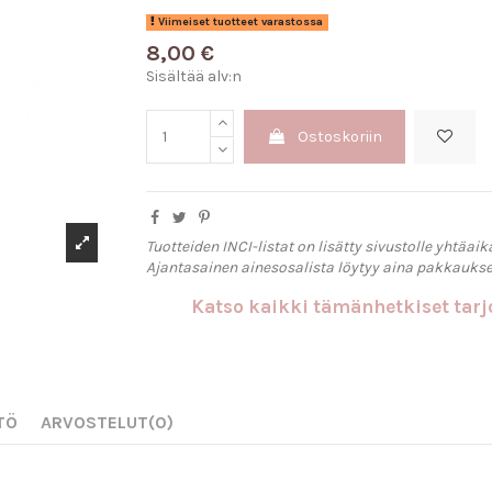
Viimeiset tuotteet varastossa
8,00 €
Sisältää alv:n
Ostoskoriin
Tuotteiden INCI-listat on lisätty sivustolle yhtäaik
Ajantasainen ainesosalista löytyy aina pakkaukse
Katso kaikki tämänhetkiset ta
TÖ
ARVOSTELUT
(0)