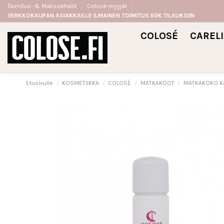
Toimitus- & Maksuehdot
Colosé-myyjät
VERKKOKAUPAN ASIAKKAILLE ILMAINEN TOIMITUS 50€ TILAUKSIIN
COLOSÉ
CAREL
Etusivulle
KOSMETIIKKA
COLOSÉ
MATKAKOOT
MATKAKOKO KA