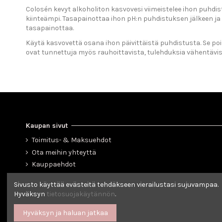
Colosén kevyt alkoholiton kasvovesi viimeistelee ihon puhdi
kiinteämpi. Tasapainottaa ihon pH:n puhdistuksen jälkeen ja 
tasapainottaa.
Käytä kasvovettä osana ihon päivittäistä puhdistusta. Se po
ovat tunnettuja myös rauhoittavista, tulehduksia vähentävis
Kaupan sivut
Toimitus- & Maksuehdot
Ota meihin yhteyttä
Kauppaehdot
Tietosuojaseloste
Sivusto käyttää evästeitä tehdäkseen vierailustasi sujuvampaa.
Yritystiedot
Hyväksyn
tietosuojakäytännön
.
Colosé-myyjät
Hyväksyn ja haluan jatkaa