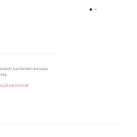
aisesti tuotteiden kanssa.
sta.
rjouksemme!