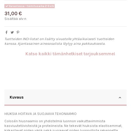
Varastossa - toimitusaika 2-6 vrk
31,00 €
Sisältää alv:n
Tuotteiden INCI-listat on lisätty sivustolle yhtäaikaisesti tuotteiden
kanssa. Ajantasainen ainesosalista löytyy aina pakkauksesta.
Katso kaikki tämänhetkiset tarjouksemme!
Kuvaus
HIUKSIA HOITAVA JA SUOJAAVA TEHONAAMIO
Colosén hiusnaamio on yhdistelmä luonnon vaikuttavimmista
kasviuutetiivisteistä ja proteiineista. Ne tekevät hiuksista elastisemmat,
kirkastavat niiden väriä sekä suojaavat niiden luonnollista rakennetta.