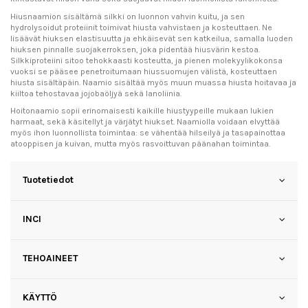
Hiusnaamion sisältämä silkki on luonnon vahvin kuitu, ja sen
hydrolysoidut proteiinit toimivat hiusta vahvistaen ja kosteuttaen. Ne
lisäävät hiuksen elastisuutta ja ehkäisevät sen katkeilua, samalla luoden
hiuksen pinnalle suojakerroksen, joka pidentää hiusvärin kestoa.
Silkkiproteiini sitoo tehokkaasti kosteutta, ja pienen molekyylikokonsa
vuoksi se pääsee penetroitumaan hiussuomujen välistä, kosteuttaen
hiusta sisältäpäin. Naamio sisältää myös muun muassa hiusta hoitavaa ja
kiiltoa tehostavaa jojobaöljyä sekä lanoliinia.
Hoitonaamio sopii erinomaisesti kaikille hiustyypeille mukaan lukien
harmaat, sekä käsitellyt ja värjätyt hiukset. Naamiolla voidaan elvyttää
myös ihon luonnollista toimintaa: se vähentää hilseilyä ja tasapainottaa
atooppisen ja kuivan, mutta myös rasvoittuvan päänahan toimintaa.
Tuotetiedot
INCI
TEHOAINEET
KÄYTTÖ