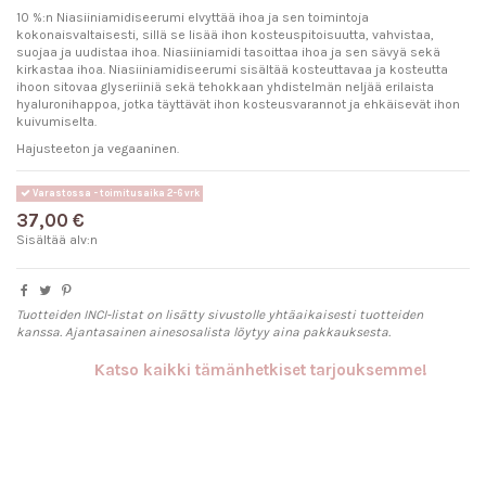
10 %:n Niasiiniamidiseerumi elvyttää ihoa ja sen toimintoja
kokonaisvaltaisesti, sillä se lisää ihon kosteuspitoisuutta, vahvistaa,
suojaa ja uudistaa ihoa. Niasiiniamidi tasoittaa ihoa ja sen sävyä sekä
kirkastaa ihoa. Niasiiniamidiseerumi sisältää kosteuttavaa ja kosteutta
ihoon sitovaa glyseriiniä sekä tehokkaan yhdistelmän neljää erilaista
hyaluronihappoa, jotka täyttävät ihon kosteusvarannot ja ehkäisevät ihon
kuivumiselta.
Hajusteeton ja vegaaninen.
Varastossa - toimitusaika 2-6 vrk
37,00 €
Sisältää alv:n
Tuotteiden INCI-listat on lisätty sivustolle yhtäaikaisesti tuotteiden
kanssa. Ajantasainen ainesosalista löytyy aina pakkauksesta.
Katso kaikki tämänhetkiset tarjouksemme!