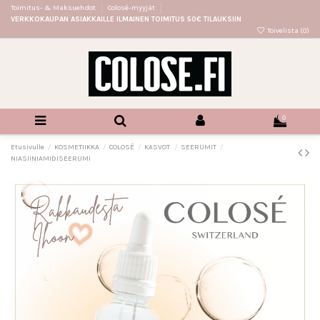
Toimitus- & Maksuehdot
Colosé-myyjät
VERKKOKAUPAN ASIAKKAILLE ILMAINEN TOIMITUS 50€ TILAUKSIIN
Toivelista (
0
)
0
Etusivulle
KOSMETIIKKA
COLOSÉ
KASVOT
SEERUMIT
NIASIINIAMIDISEERUMI