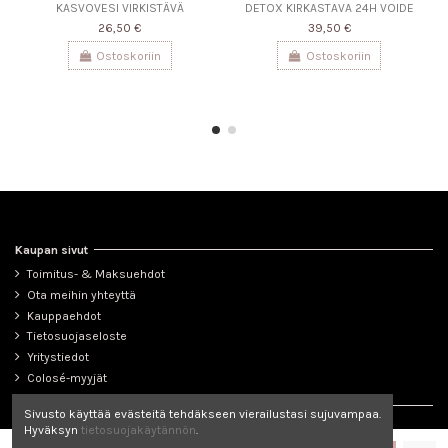
KASVOVESI VIRKISTÄVÄ
DETOX KIRKASTAVA 24H VOIDE
26,50 €
39,50 €
Ostoskoriin
Ostoskoriin
Kaupan sivut
Toimitus- & Maksuehdot
Ota meihin yhteyttä
Kauppaehdot
Tietosuojaseloste
Yritystiedot
Colosé-myyjät
Seuraa meitä
Sivusto käyttää evästeitä tehdäkseen vierailustasi sujuvampaa.
Hyväksyn
tietosuojakäytännön
.