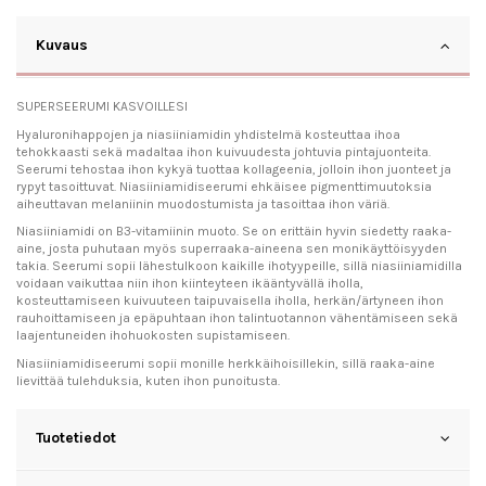
Kuvaus
SUPERSEERUMI KASVOILLESI
Hyaluronihappojen ja niasiiniamidin yhdistelmä kosteuttaa ihoa
tehokkaasti sekä madaltaa ihon kuivuudesta johtuvia pintajuonteita.
Seerumi tehostaa ihon kykyä tuottaa kollageenia, jolloin ihon juonteet ja
rypyt tasoittuvat. Niasiiniamidiseerumi ehkäisee pigmenttimuutoksia
aiheuttavan melaniinin muodostumista ja tasoittaa ihon väriä.
Niasiiniamidi on B3-vitamiinin muoto. Se on erittäin hyvin siedetty raaka-
aine, josta puhutaan myös superraaka-aineena sen monikäyttöisyyden
takia. Seerumi sopii lähestulkoon kaikille ihotyypeille, sillä niasiiniamidilla
voidaan vaikuttaa niin ihon kiinteyteen ikääntyvällä iholla,
kosteuttamiseen kuivuuteen taipuvaisella iholla, herkän/ärtyneen ihon
rauhoittamiseen ja epäpuhtaan ihon talintuotannon vähentämiseen sekä
laajentuneiden ihohuokosten supistamiseen.
Niasiiniamidiseerumi sopii monille herkkäihoisillekin, sillä raaka-aine
lievittää tulehduksia, kuten ihon punoitusta.
Tuotetiedot